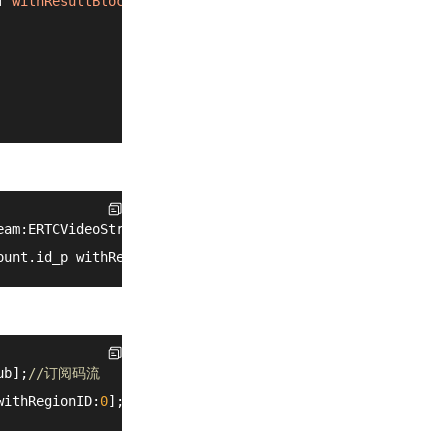
T
withResultBlock
:
^
(
NSInteger
ret
) {

eam:ERTCVideoStreamTypeBig];
//订阅码流
ount.id_p withRegionID:
0
];
//设置窗口
ub];
//订阅码流
withRegionID:
0
];
//设置窗口