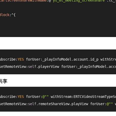
tartScreenShareWithName
:@
"ys_mt_meeting_screenShare"
.
lc_
Block
:
^
{

ubscribe:
YES
 forUser:_playInfoModel.account.id_p withStr
setRemoteView:
self
.playerView forUser:_playInfoModel.acc
共享
ubscribe:
YES
 forUser:
@""
 withStream:ERTCVideoStreamTypeS
setRemoteView:
self
.remoteShareView.playView forUser:
@""
 