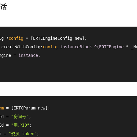
话
ig *
config
 = [ERTCEngineConfig new];

 createWithConfig:
config
instanceBlock:^(ERTCEngine 
* _N
ngine = 
am
 = [ERTCParam new];

Id = 
"房间号"
;

Id = 
"用户ID"
;

n = 
"资源 token"
;
