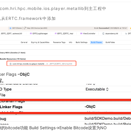
.hri.hpc.mobile.ios.player.metallib到主工程中
ERTC.framework中添加
er Flags
-ObjC
写。
bitcode功能 Build Settings->Enable Bitcode设置为NO