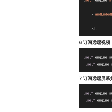
[
self
.
engine
s
    } 
andEnded
    }];
6 订阅远端视频
[
self
.engine s
 [
self
.engine 
7 订阅远端屏幕
[
self
.engine s
 [
self
.engine 