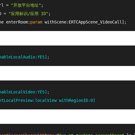
rl = 
"开放平台地址"
;

D = 
"应用标识/应用 ID"
;

ne enterRoom:
param
 withScene:ERTCAppScene_VideoCall];
nableLocalAudio:YES]
;
nableLocalVideo:YES]
;
etLocalPreview:localView withRegionID:0]